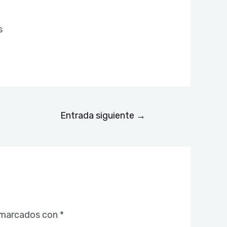
s
Entrada siguiente
→
 marcados con
*