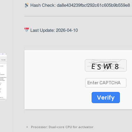
Hash Check: da8e434239fbcf292c61c605b9b559e8
Last Update: 2026-04-10
Verify
Processor:
Dual-core CPU for activator