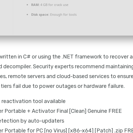
RAM:
4 GB for crack use
Disk space:
Enough for tools
written in C# or using the .NET framework to recover
ed decompiler. Security experts recommend maintaining
ives, remote servers and cloud-based services to ensure
 tiers fail due to power outages or hardware failure.
reactivation tool available
 Portable + Activator Final [Clean] Genuine FREE
etection by auto-updaters
 Portable for PC [no Virus] [x86-x64] [Patch] .zip FR