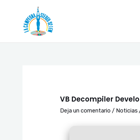
Ir
Navegación
al
de
contenido
entradas
VB Decompiler Develop
Deja un comentario
/
Noticias