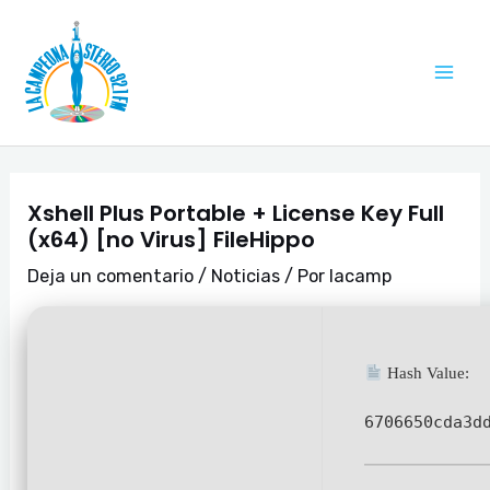
Ir
Navegación
Mai
al
de
Me
contenido
entradas
Xshell Plus Portable + License Key Full
(x64) [no Virus] FileHippo
Deja un comentario
/
Noticias
/ Por
lacamp
Hash Value:
6706650cda3d