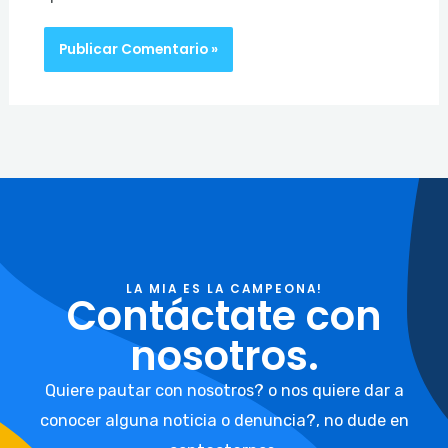
LA MIA ES LA CAMPEONA!
Contáctate con
nosotros.
Quiere pautar con nosotros? o nos quiere dar a
conocer alguna noticia o denuncia?, no dude en