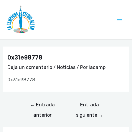
Ir
Navegación
Mai
al
de
Me
contenido
entradas
0x31e98778
Deja un comentario
/
Noticias
/ Por
lacamp
0x31e98778
←
Entrada
Entrada
anterior
siguiente
→