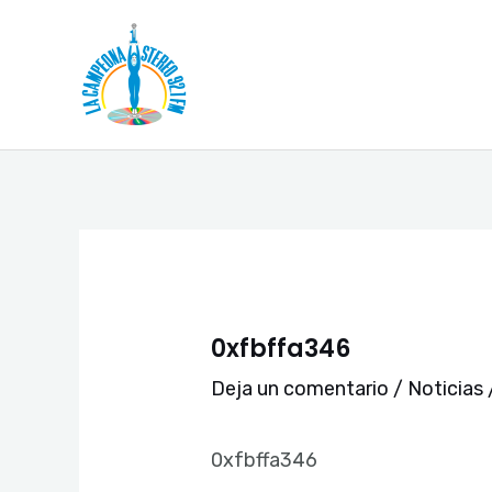
Ir
Navegación
al
de
contenido
entradas
0xfbffa346
Deja un comentario
/
Noticias
0xfbffa346