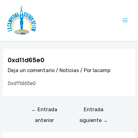
Ir
Navegación
Mai
al
de
Me
contenido
entradas
0xd11d65e0
Deja un comentario
/
Noticias
/ Por
lacamp
0xd11d65e0
←
Entrada
Entrada
anterior
siguiente
→