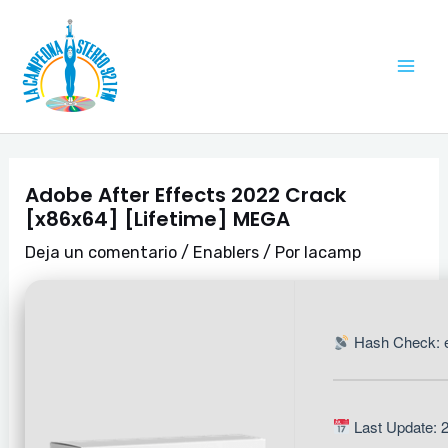
Ir
Navegación
Mai
al
de
Me
contenido
entradas
Adobe After Effects 2022 Crack
[x86x64] [Lifetime] MEGA
Deja un comentario
/
Enablers
/ Por
lacamp
Hash Check: 
Last Update: 