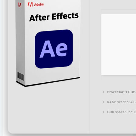
Processor:
1 GHz 
RAM:
Needed: 4 
Disk space:
Requi