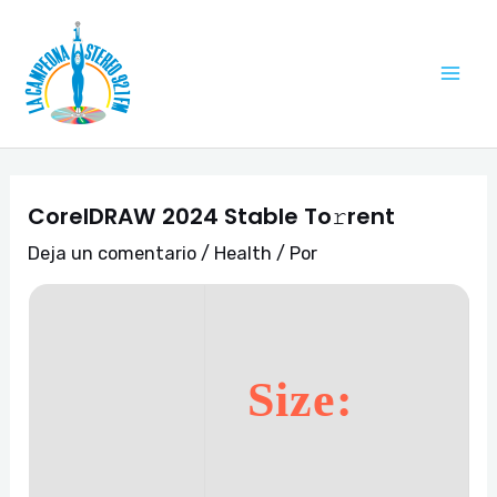
Ir
Navegación
Mai
al
de
Me
contenido
entradas
CorelDRAW 2024 Stable To𝚛rent
Deja un comentario
/
Health
/ Por
Size: