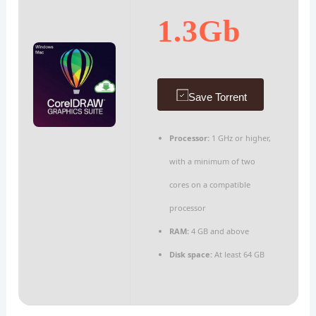
1.3Gb
Save Torrent
Processor:
1 GHz or higher,
with a minimum of two
cores on a compatible
processor
RAM:
4 GB and above
Disk space:
At least 64 GB