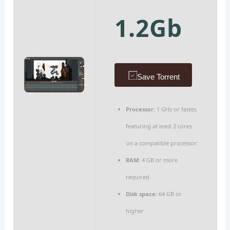
1.2Gb
Save Torrent
Processor:
1 GHz or faster,
featuring at least 2 cores
on a compatible processor
RAM:
4 GB or more
required
Disk space:
64 GB or
higher