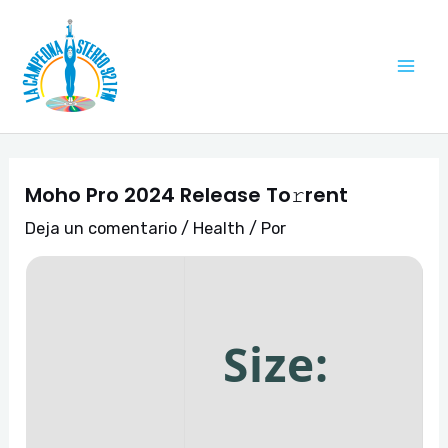
Ir
Navegación
Mai
al
de
Me
contenido
entradas
Moho Pro 2024 Release To𝚛rent
Deja un comentario
/
Health
/ Por
Size: