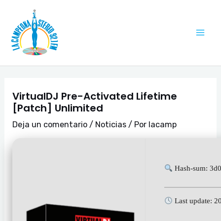
Ir
Navegación
Mai
al
de
Me
contenido
entradas
VirtualDJ Pre-Activated Lifetime
[Patch] Unlimited
Deja un comentario
/
Noticias
/ Por
lacamp
Hash-sum: 3d
Last update: 2